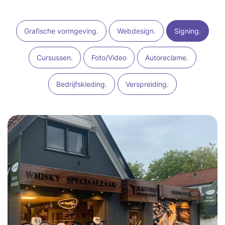
Grafische vormgeving.
Webdesign.
Signing.
Cursussen.
Foto/Video
Autoreclame.
Bedrijfskleding.
Verspreiding.