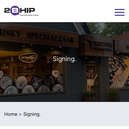
Home
Reclame
Nieuws
Over 2BHIP
Contact
Signing.
Home
>
Signing.